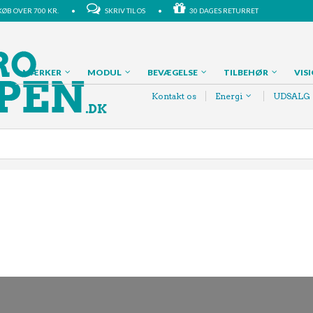
D KØB OVER 700 KR. •
SKRIV TIL OS
•
30 DAGES RETURRET
MÆRKER
MODUL
BEVÆGELSE
TILBEHØR
VIS
Kontakt os
Energi
UDSALG