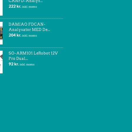
CANFD-Analys...
222
kr.
inkl. moms
DAMIAO FDCAN-
Analysator MED De...
204
kr.
inkl. moms
SO-ARM101 LeRobot 12V
Pro Dual...
92
kr.
inkl. moms