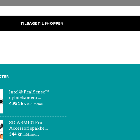
TILBAGE TIL SHOPPEN
KTER
Intel® RealSense™
dybdekamera ...
4,951
kr.
inkl. moms
SO‑ARM101 Pro
Accessoriepakke ...
344
kr.
inkl. moms