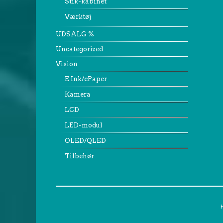
Stik-kabinet
Værktøj
UDSALG %
Uncategorized
Vision
E Ink/ePaper
Kamera
LCD
LED-modul
OLED/QLED
Tilbehør