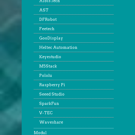
AlbisTech
AST
DFRobot
Feetech
GooDisplay
Heltec Automation
Keyestudio
M5Stack
Pololu
Raspberry Pi
Seeed Studio
SparkFun
V-TEC
Waveshare
Modul