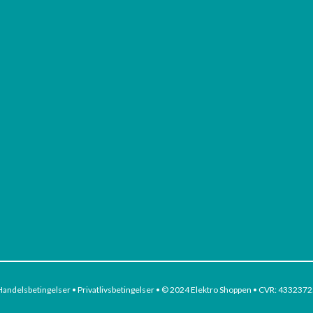
Handelsbetingelser
•
Privatlivsbetingelser
• © 2024 Elektro Shoppen • CVR: 4332372