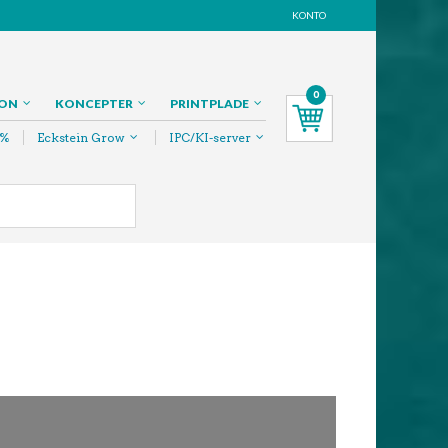
KONTO
0
ION
KONCEPTER
PRINTPLADE
 %
Eckstein Grow
IPC/KI-server
NAVIGATION