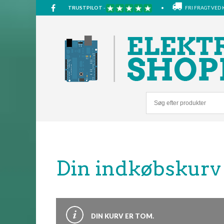
TRUSTPILOT
-
•
FRI FRAGT VE
Din indkøbskurv
DIN KURV ER TOM.