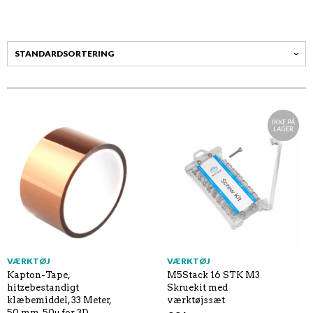
IKKE PÅ
LAGER
VÆRKTØJ
VÆRKTØJ
Kapton-Tape,
M5Stack 16 STK M3
hitzebestandigt
Skruekit med
klæbemiddel, 33 Meter,
værktøjssæt
50 mm, 50µ for 3D